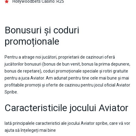
Hollywoodbets Casino: R25
Bonusuri și coduri
promoționale
Pentru a atrage noi jucători, proprietarii de cazinouri oferă
jucătorilor bonusuri (bonus de bun venit, bonus la prima depunere,
bonus de repetare), coduri promoționale speciale și rotiri gratuite
pentru a juca Aviator. Am adunat pentru tine cele mai bune și mai
profitabile promoții și oferte de cazinou pentru jocul oficial Aviator
Spribe.
Caracteristicile jocului Aviator
Iată principalele caracteristici ale jocului Aviator spribe, care vă vor
ajuta să înțelegeți mai bine