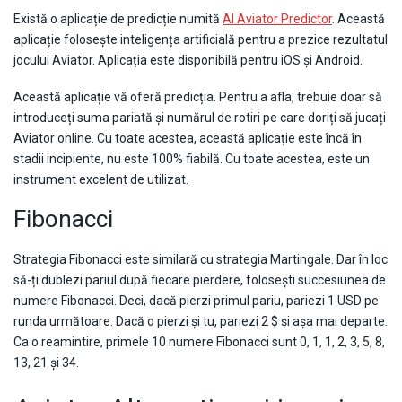
Există o aplicație de predicție numită
AI Aviator Predictor
. Această
aplicație folosește inteligența artificială pentru a prezice rezultatul
jocului Aviator. Aplicația este disponibilă pentru iOS și Android.
Această aplicație vă oferă predicția. Pentru a afla, trebuie doar să
introduceți suma pariată și numărul de rotiri pe care doriți să jucați
Aviator online. Cu toate acestea, această aplicație este încă în
stadii incipiente, nu este 100% fiabilă. Cu toate acestea, este un
instrument excelent de utilizat.
Fibonacci
Strategia Fibonacci este similară cu strategia Martingale. Dar în loc
să-ți dublezi pariul după fiecare pierdere, folosești succesiunea de
numere Fibonacci. Deci, dacă pierzi primul pariu, pariezi 1 USD pe
runda următoare. Dacă o pierzi și tu, pariezi 2 $ și așa mai departe.
Ca o reamintire, primele 10 numere Fibonacci sunt 0, 1, 1, 2, 3, 5, 8,
13, 21 și 34.