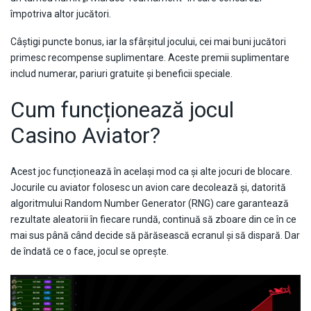
împotriva altor jucători.
Câștigi puncte bonus, iar la sfârșitul jocului, cei mai buni jucători
primesc recompense suplimentare. Aceste premii suplimentare
includ numerar, pariuri gratuite și beneficii speciale.
Cum funcționează jocul
Casino Aviator?
Acest joc funcționează în același mod ca și alte jocuri de blocare.
Jocurile cu aviator folosesc un avion care decolează și, datorită
algoritmului Random Number Generator (RNG) care garantează
rezultate aleatorii în fiecare rundă, continuă să zboare din ce în ce
mai sus până când decide să părăsească ecranul și să dispară. Dar
de îndată ce o face, jocul se oprește.