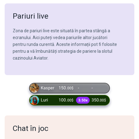
Pariuri live
Zona de pariuri live este situată în partea stângă a
ecranului. Aici puteți vedea pariurile altor jucători
pentru runda curentă. Aceste informații pot fi folosite
pentru a vă îmbunătăți strategia de pariere la slotul
cazinoului Aviator.
Chat în joc