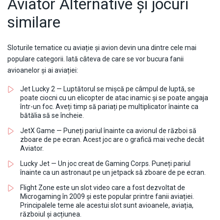
Aviator Alternative și jocuri
similare
Sloturile tematice cu aviație și avion devin una dintre cele mai
populare categorii. Iată câteva de care se vor bucura fanii
avioanelor și ai aviației:
Jet Lucky 2 — Luptătorul se mișcă pe câmpul de luptă, se
poate ciocni cu un elicopter de atac inamic și se poate angaja
într-un foc. Aveți timp să pariați pe multiplicator înainte ca
bătălia să se încheie.
JetX Game — Puneți pariul înainte ca avionul de război să
zboare de pe ecran. Acest joc are o grafică mai veche decât
Aviator.
Lucky Jet — Un joc creat de Gaming Corps. Puneți pariul
înainte ca un astronaut pe un jetpack să zboare de pe ecran.
Flight Zone este un slot video care a fost dezvoltat de
Microgaming în 2009 și este popular printre fanii aviației.
Principalele teme ale acestui slot sunt avioanele, aviația,
războiul și acțiunea.