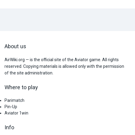
About us
AirWiki.org — is the official site of the Aviator game. All rights
reserved. Copying materials is allowed only with the permission
of the site administration.
Where to play
Parimatch
Pin-Up
Aviator 1win
Info