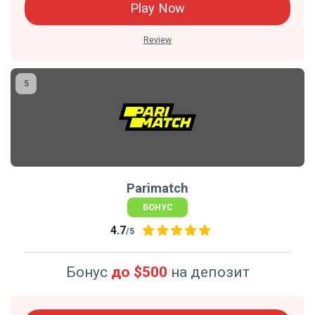
Play Now
Review
Parimatch
БОНУС
4.7
/5
Бонус
до $500
на депозит