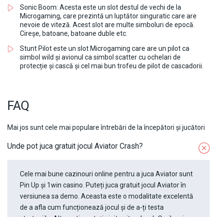
Sonic Boom: Acesta este un slot destul de vechi de la
Microgaming, care prezintă un luptător singuratic care are
nevoie de viteză. Acest slot are multe simboluri de epocă.
Cireșe, batoane, batoane duble etc.
Stunt Pilot este un slot Microgaming care are un pilot ca
simbol wild și avionul ca simbol scatter cu ochelari de
protecție și cască și cel mai bun trofeu de pilot de cascadorii.
FAQ
Mai jos sunt cele mai populare întrebări de la începători și jucători
Unde pot juca gratuit jocul Aviator Crash?
Cele mai bune cazinouri online pentru a juca Aviator sunt
Pin Up și 1win casino. Puteți juca gratuit jocul Aviator în
versiunea sa demo. Aceasta este o modalitate excelentă
de a afla cum funcționează jocul și de a-ți testa