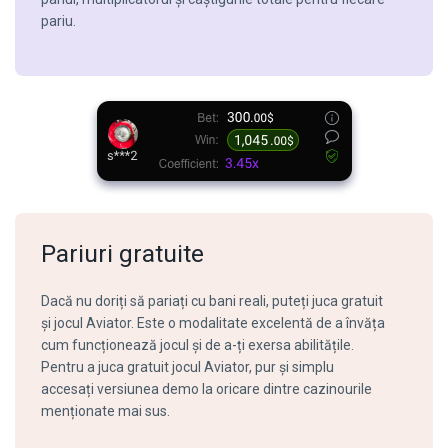
pariu.
Pariuri gratuite
Dacă nu doriți să pariați cu bani reali, puteți juca gratuit
și jocul Aviator. Este o modalitate excelentă de a învăța
cum funcționează jocul și de a-ți exersa abilitățile.
Pentru a juca gratuit jocul Aviator, pur și simplu
accesați versiunea demo la oricare dintre cazinourile
menționate mai sus.