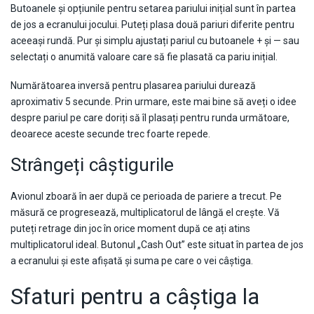
Butoanele și opțiunile pentru setarea pariului inițial sunt în partea
de jos a ecranului jocului. Puteți plasa două pariuri diferite pentru
aceeași rundă. Pur și simplu ajustați pariul cu butoanele + și — sau
selectați o anumită valoare care să fie plasată ca pariu inițial.
Numărătoarea inversă pentru plasarea pariului durează
aproximativ 5 secunde. Prin urmare, este mai bine să aveți o idee
despre pariul pe care doriți să îl plasați pentru runda următoare,
deoarece aceste secunde trec foarte repede.
Strângeți câștigurile
Avionul zboară în aer după ce perioada de pariere a trecut. Pe
măsură ce progresează, multiplicatorul de lângă el crește. Vă
puteți retrage din joc în orice moment după ce ați atins
multiplicatorul ideal. Butonul „Cash Out” este situat în partea de jos
a ecranului și este afișată și suma pe care o vei câștiga.
Sfaturi pentru a câștiga la