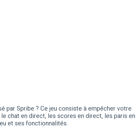
sé par Spribe ? Ce jeu consiste à empêcher votre
le chat en direct, les scores en direct, les paris en
eu et ses fonctionnalités.