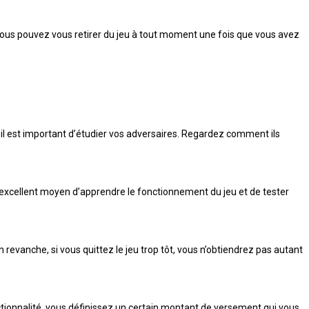
e. Vous pouvez vous retirer du jeu à tout moment une fois que vous avez
i il est important d’étudier vos adversaires. Regardez comment ils
 excellent moyen d’apprendre le fonctionnement du jeu et de tester
 revanche, si vous quittez le jeu trop tôt, vous n’obtiendrez pas autant
tionnalité, vous définissez un certain montant de versement qui vous