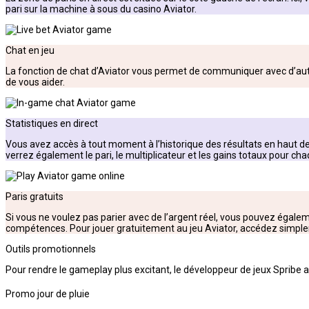
pari sur la machine à sous du casino Aviator.
Chat en jeu
La fonction de chat d’Aviator vous permet de communiquer avec d’autres 
de vous aider.
Statistiques en direct
Vous avez accès à tout moment à l’historique des résultats en haut de l
verrez également le pari, le multiplicateur et les gains totaux pour cha
Paris gratuits
Si vous ne voulez pas parier avec de l’argent réel, vous pouvez égale
compétences. Pour jouer gratuitement au jeu Aviator, accédez simple
Outils promotionnels
Pour rendre le gameplay plus excitant, le développeur de jeux Spribe 
Promo jour de pluie