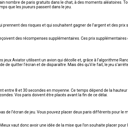
rtain nombre de paris gratuits dans le chat, à des moments aléatoires. T
emps que les joueurs passent dans le jeu.
ui prennent des risques et qui souhaitent gagner de l’argent et des prix
rs reçoivent des récompenses supplémentaires. Ces prix supplémentaires 
 jeux Aviator utilisent un avion qui décolle et, grâce à l’algorithme R
 de quitter l’écran et de disparaître. Mais dès qu’il le fait, le jeu s’arrêt
t entre 8 et 30 secondes en moyenne. Ce temps dépend de la hauteur à 
condes. Vos paris doivent être placés avant la fin de ce délai.
en bas de l’écran de jeu. Vous pouvez placer deux paris différents pour l
eux vaut donc avoir une idée de la mise que l’on souhaite placer pour le