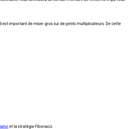
l est important de miser gros sur de petits multiplicateurs. De cette
iator
et la stratégie Fibonacci.