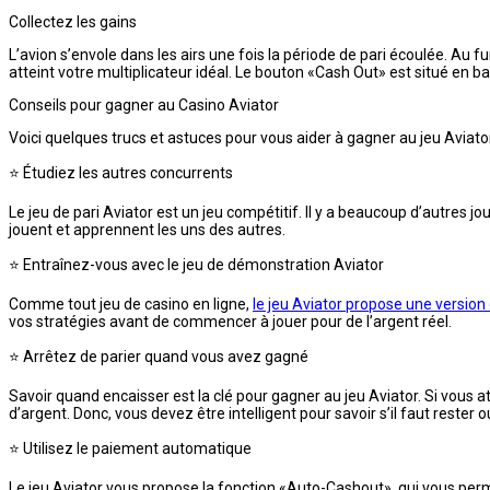
Collectez les gains
L’avion s’envole dans les airs une fois la période de pari écoulée. Au 
atteint votre multiplicateur idéal. Le bouton «Cash Out» est situé en 
Conseils pour gagner au Casino Aviator
Voici quelques trucs et astuces pour vous aider à gagner au jeu Aviator
⭐ Étudiez les autres concurrents
Le jeu de pari Aviator est un jeu compétitif. Il y a beaucoup d’autres 
jouent et apprennent les uns des autres.
⭐ Entraînez-vous avec le jeu de démonstration Aviator
Comme tout jeu de casino en ligne,
le jeu Aviator propose une version 
vos stratégies avant de commencer à jouer pour de l’argent réel.
⭐ Arrêtez de parier quand vous avez gagné
Savoir quand encaisser est la clé pour gagner au jeu Aviator. Si vous a
d’argent. Donc, vous devez être intelligent pour savoir s’il faut rester 
⭐ Utilisez le paiement automatique
Le jeu Aviator vous propose la fonction «Auto-Cashout», qui vous per