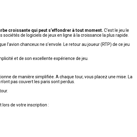
ourbe croissante qui peut s’effondrer à tout moment.
C’est le jeu le
sociétés de logiciels de jeux en ligne à la croissance la plus rapide.
ue l’avion chanceux ne s’envole. Le retour au joueur (RTP) de ce jeu
mplicité et de son excellente expérience de jeu.
nctionne de manière simplifiée. A chaque tour, vous placez une mise. La
i n’ont pas couvert les paris sont perdus.
tour.
lors de votre inscription :