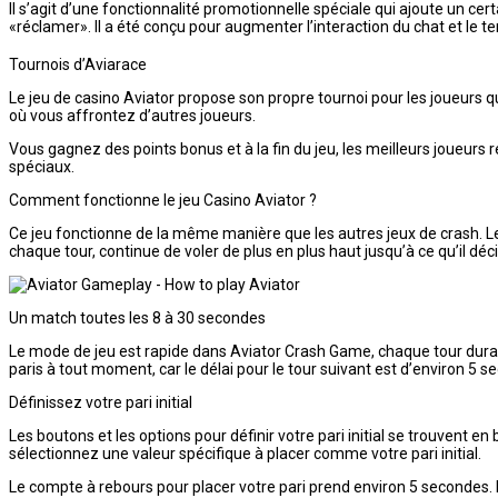
Il s’agit d’une fonctionnalité promotionnelle spéciale qui ajoute un ce
«réclamer». Il a été conçu pour augmenter l’interaction du chat et le t
Tournois d’Aviarace
Le jeu de casino Aviator propose son propre tournoi pour les joueurs q
où vous affrontez d’autres joueurs.
Vous gagnez des points bonus et à la fin du jeu, les meilleurs joueu
spéciaux.
Comment fonctionne le jeu Casino Aviator ?
Ce jeu fonctionne de la même manière que les autres jeux de crash. Les
chaque tour, continue de voler de plus en plus haut jusqu’à ce qu’il décide
Un match toutes les 8 à 30 secondes
Le mode de jeu est rapide dans Aviator Crash Game, chaque tour duran
paris à tout moment, car le délai pour le tour suivant est d’environ 5 se
Définissez votre pari initial
Les boutons et les options pour définir votre pari initial se trouvent 
sélectionnez une valeur spécifique à placer comme votre pari initial.
Le compte à rebours pour placer votre pari prend environ 5 secondes. Mi