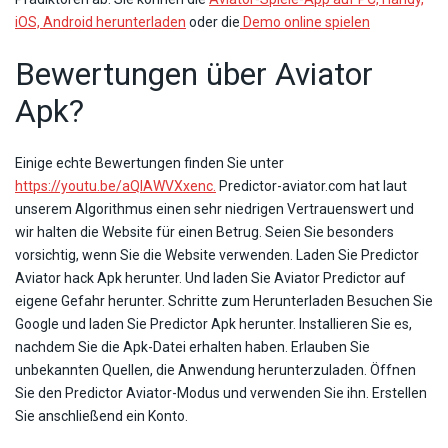
iOS, Android herunterladen
oder die
Demo online spielen
Bewertungen über Aviator
Apk?
Einige echte Bewertungen finden Sie unter
https://youtu.be/aQIAWVXxenc.
Predictor-aviator.com hat laut
unserem Algorithmus einen sehr niedrigen Vertrauenswert und
wir halten die Website für einen Betrug. Seien Sie besonders
vorsichtig, wenn Sie die Website verwenden. Laden Sie Predictor
Aviator hack Apk herunter. Und laden Sie Aviator Predictor auf
eigene Gefahr herunter. Schritte zum Herunterladen Besuchen Sie
Google und laden Sie Predictor Apk herunter. Installieren Sie es,
nachdem Sie die Apk-Datei erhalten haben. Erlauben Sie
unbekannten Quellen, die Anwendung herunterzuladen. Öffnen
Sie den Predictor Aviator-Modus und verwenden Sie ihn. Erstellen
Sie anschließend ein Konto.