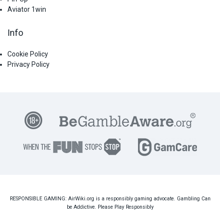
Aviator 1win
Info
Cookie Policy
Privacy Policy
RESPONSIBLE GAMING: AirWiki.org is a responsibly gaming advocate. Gambling Can
be Addictive. Please Play Responsibly