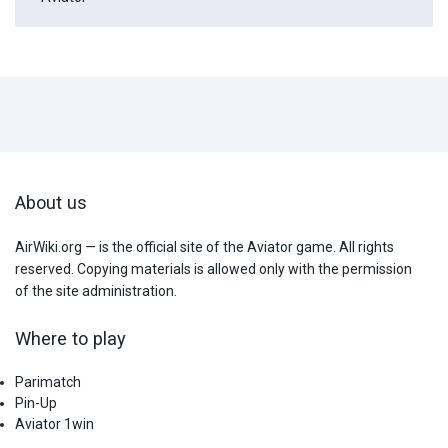
About us
AirWiki.org — is the official site of the Aviator game. All rights
reserved. Copying materials is allowed only with the permission
of the site administration.
Where to play
Parimatch
Pin-Up
Aviator 1win