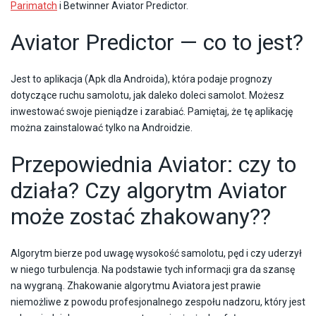
Parimatch
i Betwinner Aviator Predictor.
Aviator Predictor — co to jest?
Jest to aplikacja (Apk dla Androida), która podaje prognozy
dotyczące ruchu samolotu, jak daleko doleci samolot. Możesz
inwestować swoje pieniądze i zarabiać. Pamiętaj, że tę aplikację
można zainstalować tylko na Androidzie.
Przepowiednia Aviator: czy to
działa? Czy algorytm Aviator
może zostać zhakowany??
Algorytm bierze pod uwagę wysokość samolotu, pęd i czy uderzył
w niego turbulencja. Na podstawie tych informacji gra da szansę
na wygraną. Zhakowanie algorytmu Aviatora jest prawie
niemożliwe z powodu profesjonalnego zespołu nadzoru, który jest