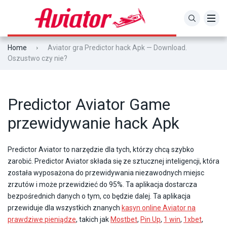
1xbet
Home
Aviator gra Predictor hack Apk — Download.
Oszustwo czy nie?
1win
Predictor Aviator Game
przewidywanie hack Apk
Predictor Aviator to narzędzie dla tych, którzy chcą szybko
zarobić. Predictor Aviator składa się ze sztucznej inteligencji, która
została wyposażona do przewidywania niezawodnych miejsc
zrzutów i może przewidzieć do 95%. Ta aplikacja dostarcza
bezpośrednich danych o tym, co będzie dalej. Ta aplikacja
przewiduje dla wszystkich znanych
kasyn online Aviator na
prawdziwe pieniądze
, takich jak
Mostbet
,
Pin Up
,
1 win
,
1xbet
,