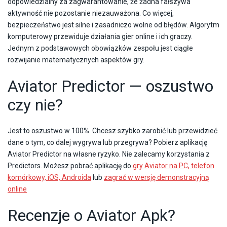
odpowiedzialny za zagwarantowanie, że żadna fałszywa
aktywność nie pozostanie niezauważona. Co więcej,
bezpieczeństwo jest silne i zasadniczo wolne od błędów. Algorytm
komputerowy przewiduje działania gier online i ich graczy.
Jednym z podstawowych obowiązków zespołu jest ciągłe
rozwijanie matematycznych aspektów gry.
Aviator Predictor — oszustwo
czy nie?
Jest to oszustwo w 100%. Chcesz szybko zarobić lub przewidzieć
dane o tym, co dalej wygrywa lub przegrywa? Pobierz aplikację
Aviator Predictor na własne ryzyko. Nie zalecamy korzystania z
Predictors. Możesz pobrać aplikację do
gry Aviator na PC, telefon
komórkowy, iOS, Androida
lub
zagrać w wersję demonstracyjną
online
Recenzje o Aviator Apk?