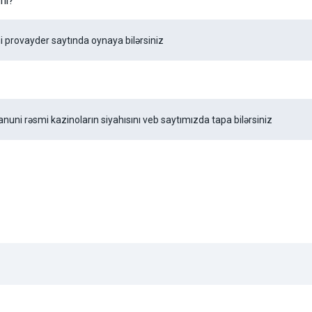
mi?
mi provayder saytında oynaya bilərsiniz
nuni rəsmi kazinoların siyahısını veb saytımızda tapa bilərsiniz