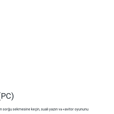
(PC)
çün sorğu sekmesine keçin, sualı yazın və «avitor oyununu