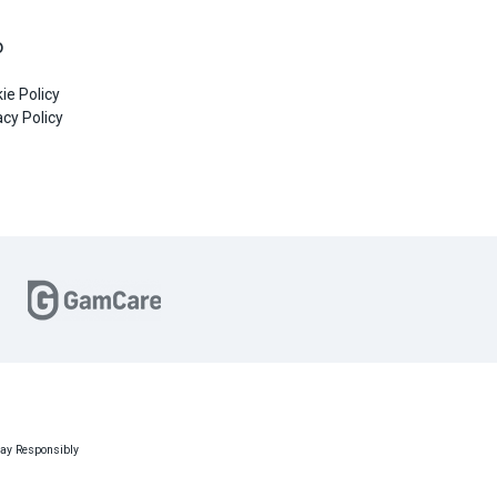
o
ie Policy
acy Policy
ay Responsibly