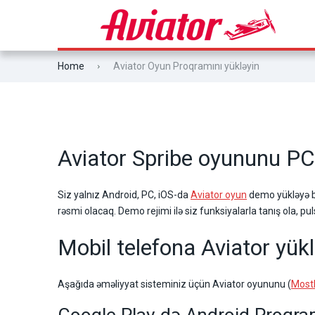
1xbet
Home
Aviator Oyun Proqramını yükləyin
1win
Aviator Spribe oyununu PC,
Siz yalnız Android, PC, iOS-da
Aviator oyun
demo yükləyə bi
rəsmi olacaq. Demo rejimi ilə siz funksiyalarla tanış ola, pu
Mobil telefona Aviator yük
Aşağıda əməliyyat sisteminiz üçün Aviator oyununu (
Most