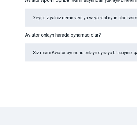
Aviator Apk-ni Spribe rəsmi saytından yükləyə bilərəm
Xeyr, siz yalnız demo versiya və ya real oyun olan rəs
Aviator onlayn harada oynamaq olar?
Siz rəsmi Aviator oyununu onlayn oynaya biləcəyiniz qa