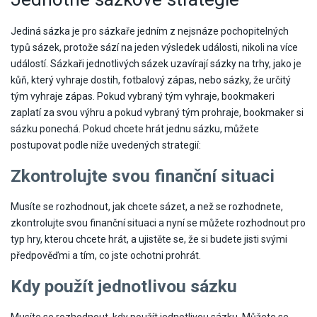
Jediná sázka je pro sázkaře jedním z nejsnáze pochopitelných
typů sázek, protože sází na jeden výsledek události, nikoli na více
událostí. Sázkaři jednotlivých sázek uzavírají sázky na trhy, jako je
kůň, který vyhraje dostih, fotbalový zápas, nebo sázky, že určitý
tým vyhraje zápas. Pokud vybraný tým vyhraje, bookmakeri
zaplatí za svou výhru a pokud vybraný tým prohraje, bookmaker si
sázku ponechá. Pokud chcete hrát jednu sázku, můžete
postupovat podle níže uvedených strategií:
Zkontrolujte svou finanční situaci
Musíte se rozhodnout, jak chcete sázet, a než se rozhodnete,
zkontrolujte svou finanční situaci a nyní se můžete rozhodnout pro
typ hry, kterou chcete hrát, a ujistěte se, že si budete jisti svými
předpověďmi a tím, co jste ochotni prohrát.
Kdy použít jednotlivou sázku
Musíte se rozhodnout, kdy použít jednotlivou sázku. Můžete se