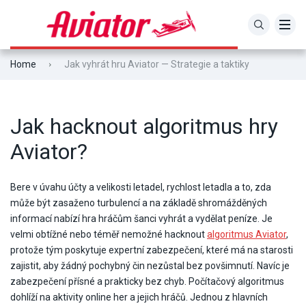
1xbet
Home
Jak vyhrát hru Aviator — Strategie a taktiky
1win
Jak hacknout algoritmus hry
Aviator?
Bere v úvahu účty a velikosti letadel, rychlost letadla a to, zda
může být zasaženo turbulencí a na základě shromážděných
informací nabízí hra hráčům šanci vyhrát a vydělat peníze. Je
velmi obtížné nebo téměř nemožné hacknout
algoritmus Aviator
,
protože tým poskytuje expertní zabezpečení, které má na starosti
zajistit, aby žádný pochybný čin nezůstal bez povšimnutí. Navíc je
zabezpečení přísné a prakticky bez chyb. Počítačový algoritmus
dohlíží na aktivity online her a jejich hráčů. Jednou z hlavních