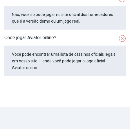
Não, você só pode jogar no site oficial dos fornecedores
que é a versão demo ou um jogo real.
Onde jogar Aviator online?
Você pode encontrar uma lista de cassinos oficiais legais
em nosso site — onde você pode jogar o jogo oficial
Aviator online.