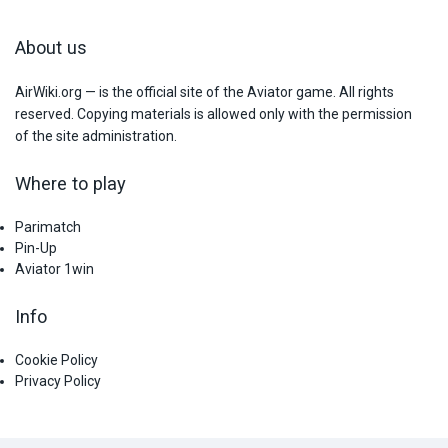
About us
AirWiki.org — is the official site of the Aviator game. All rights
reserved. Copying materials is allowed only with the permission
of the site administration.
Where to play
Parimatch
Pin-Up
Aviator 1win
Info
Cookie Policy
Privacy Policy