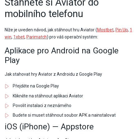
Stáhněte si Aviator do
mobilního telefonu
Níže je uveden návod, jak stáhnout hru Aviator (
Mostbet
,
Pin Up
,
1
win
,
1xbet
,
Parimatch
) pro váš operační systém:
Aplikace pro Android na Google
Play
Jak stahovat hry Aviator z Androidu z Google Play
Přejděte na Google Play
Klikněte na stáhnout aplikaci Aviator
Povolit instalaci z neznámého
Budete si muset stáhnout soubor APK a nainstalovat
iOS (iPhone) — Appstore