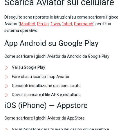
Scarica Aviator sul cellulare
Di seguito sono riportate le istruzioni su come scaricare il gioco
Aviator (
Mostbet
,
Pin Up
,
1 win
,
1xbet
,
Parimatch
) per il tuo
sistema operativo:
App Android su Google Play
Come scaricare i giochi Aviator da Android da Google Play
Vai su Google Play
Fare clic su scarica l’app Aviator
Consenti installazione da sconosciuto
Dovrai scaricare il file APK e installarlo
iOS (iPhone) — Appstore
Come scaricare i giochi Aviator da AppStore
Vai all’Appstore dal sito web del casinò online scelto e