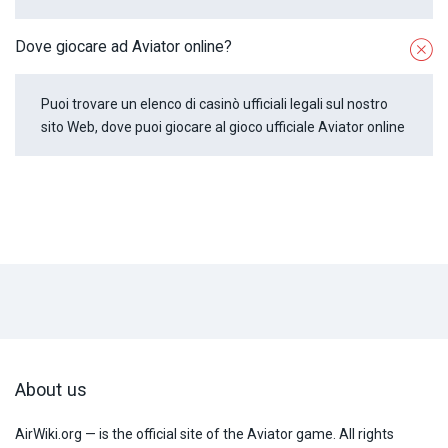
Dove giocare ad Aviator online?
Puoi trovare un elenco di casinò ufficiali legali sul nostro
sito Web, dove puoi giocare al gioco ufficiale Aviator online
About us
AirWiki.org — is the official site of the Aviator game. All rights