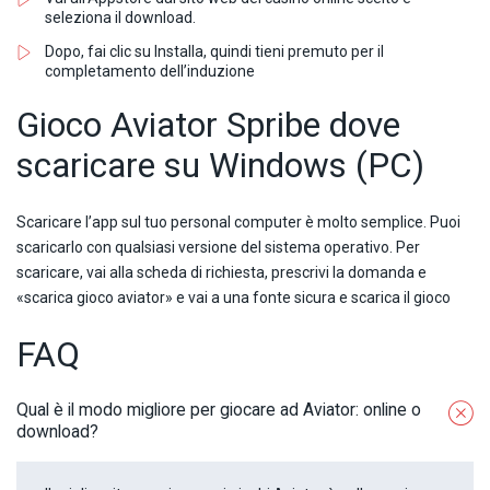
seleziona il download.
Dopo, fai clic su Installa, quindi tieni premuto per il
completamento dell’induzione
Gioco Aviator Spribe dove
scaricare su Windows (PC)
Scaricare l’app sul tuo personal computer è molto semplice. Puoi
scaricarlo con qualsiasi versione del sistema operativo. Per
scaricare, vai alla scheda di richiesta, prescrivi la domanda e
«scarica gioco aviator» e vai a una fonte sicura e scarica il gioco
FAQ
Qual è il modo migliore per giocare ad Aviator: online o
download?