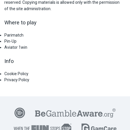
reserved. Copying materials is allowed only with the permission
of the site administration.
Where to play
Parimatch
Pin-Up
Aviator 1win
Info
Cookie Policy
Privacy Policy