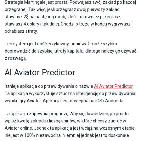
Strategia Martingale jest prosta. Podwajasz swój zakład po każdej
przegranej. Tak więc, jeśli przegrasz swój pierwszy zakład,
stawiasz 2$ na następną rundę. Jeśli to również przegrasz,
stawiasz 4 dolary i tak dalej. Chodzi o to, że w końcu wygrywasz i
odrabiasz straty.
Ten system jest dość ryzykowny, ponieważ może szybko
doprowadzić do szybkiej utraty kapitału, dlatego należy go używać
z rozwagą.
AI Aviator Predictor
Istnieje aplikacja do przewidywania o nazwie
AI Aviator Predictor
.
Ta aplikacja wykorzystuje sztuczną inteligencję do przewidywania
wyniku gry Aviator. Aplikacja jest dostępna na iOS i Androida.
Ta aplikacja zapewnia prognozę. Aby się dowiedzieć, po prostu
wpisz kwotę zakładu i liczbę spinów, w które chcesz zagrać w
Aviator online. Jednak ta aplikacja jest wciąż na wczesnym etapie,
nie jest w 100% niezawodna. Niemniej jednak jest to doskonałe