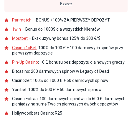
Review
Parimatch
– BONUS +100% ZA PIERWSZY DEPOZYT
1win
– Bonus do 1000$ dla wszystkich klientów
Mostbet
– Ekskluzywny bonus 125% do 300 €/$
Casino 1xBet
: 100% do 100 £ + 100 darmowych spinów przy
pierwszym depozycie
Pin-Up Casino
: 10 £ bonusu bez depozytu dla nowych graczy
Bitcasino: 200 darmowych spinów w Legacy of Dead
Casinozer: 100% do 1000 £ + 50 darmowych spinów
Yonibet: 100% do 500 £ + 50 darmowych spinów
Casino Extraa: 100 darmowych spinów i do 600 £ darmowych
pieniędzy na sumę Twoich pierwszych dwóch depozytów
Hollywoodbets Casino: R25