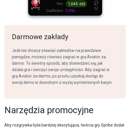
Darmowe zakłady
Jeśli nie chcesz stawiać zakładów na prawdziwe
pieniądze, możesz również zagrać w grę Aviator za
darmo. To świetny sposób, aby dowiedzieć się, jak
działa gra i ćwiczyć swoje umiejętności. Aby zagrać w
grę Aviator za darmo, po prostu uzyskaj dostęp do
wersji demo w dowolnym z wyżej wymienionych kasyn.
Narzędzia promocyjne
Aby rozgrywka była bardziej ekscytująca, twórca gry Spribe dodał