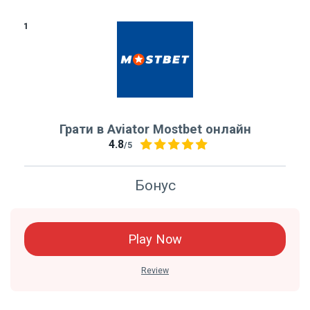
Грати в Aviator Mostbet онлайн
4.8
/5
Бонус
Play Now
Review