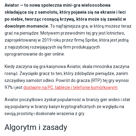
Aviator — to nowa społeczna mini-gra wieloosobowa
składająca się z samolotu, który pojawia się na ekranie i leci
po niebie, tworząc rosnącą krzywą, która może się zawalić w
dowolnym momencie.
To najfajniejsza gra, w którą możesz teraz
grać na pieniądze. Motywem przewodnim tej gry jest lotnictwo,
zaprojektowanej w 2019 roku przez firmę Spribe, która jest jedną
z najszybciej rozwijających się firm produkujących
oprogramowanie do gier online.
Kiedy zaczyna się gra kasynowa Aviator, skala mnożnika zaczyna
rosnąć. Zwycięski gracz to ten, który zdobędzie pieniądze, zanim
szczęśliwy samolot odleci. Powrót do gracza (RTP) tej gry wynosi
97% i jest
dostępny na PC, tablecie i telefonie komórkowym
.
Aviator początkowo zyskał popularność w branży gier wideo i stał
się popularny w branży kasyn kryptograficznych ze względu na
swoją prostotę i doskonałe wrażenia z gry.
Algorytm i zasady