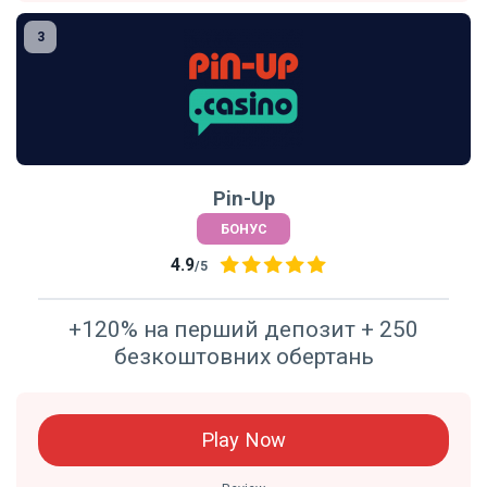
Pin-Up
БОНУС
4.9
/5
+120% на перший депозит + 250
безкоштовних обертань
Play Now