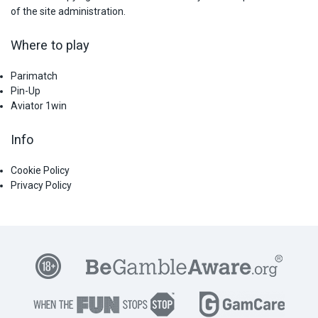
of the site administration.
Where to play
Parimatch
Pin-Up
Aviator 1win
Info
Cookie Policy
Privacy Policy