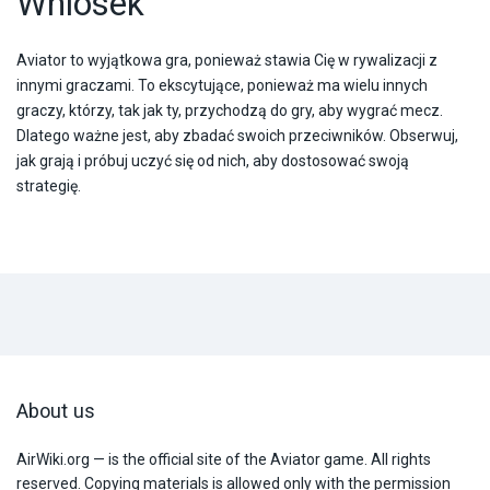
Wniosek
Aviator to wyjątkowa gra, ponieważ stawia Cię w rywalizacji z
innymi graczami. To ekscytujące, ponieważ ma wielu innych
graczy, którzy, tak jak ty, przychodzą do gry, aby wygrać mecz.
Dlatego ważne jest, aby zbadać swoich przeciwników. Obserwuj,
jak grają i próbuj uczyć się od nich, aby dostosować swoją
strategię.
About us
AirWiki.org — is the official site of the Aviator game. All rights
reserved. Copying materials is allowed only with the permission