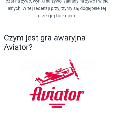
czat na żywo, wyniki na żywo, zakłady na żywo i wiele
innych. W tej recenzji przyjrzymy się dogłębnie tej
grze i jej funkcjom.
Czym jest gra awaryjna
Aviator?