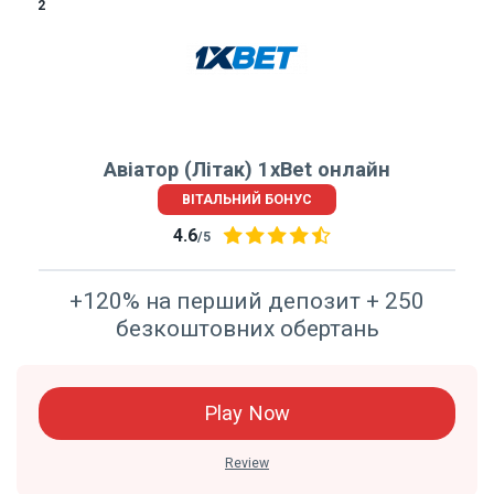
Авіатор (Літак) 1xBet онлайн
ВІТАЛЬНИЙ БОНУС
4.6
/5
+120% на перший депозит + 250
безкоштовних обертань
Play Now
Review