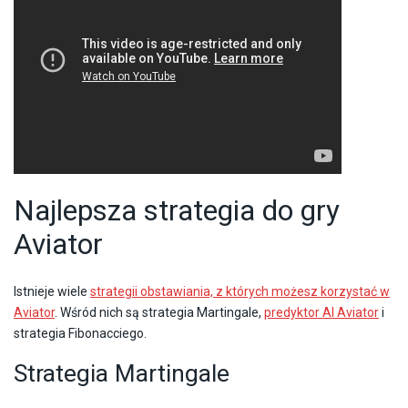
Najlepsza strategia do gry
Aviator
Istnieje wiele
strategii obstawiania, z których możesz korzystać w
Aviator
. Wśród nich są strategia Martingale,
predyktor AI Aviator
i
strategia Fibonacciego.
Strategia Martingale