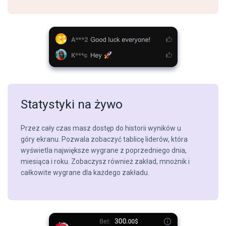
Statystyki na żywo
Przez cały czas masz dostęp do historii wyników u
góry ekranu. Pozwala zobaczyć tablicę liderów, która
wyświetla największe wygrane z poprzedniego dnia,
miesiąca i roku. Zobaczysz również zakład, mnożnik i
całkowite wygrane dla każdego zakładu.