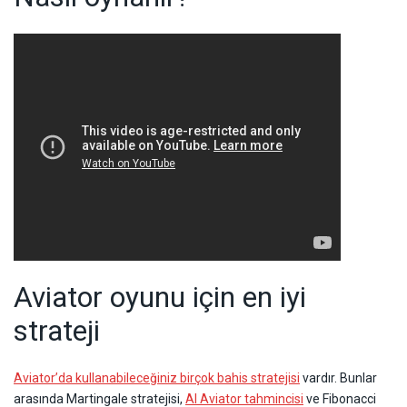
Aviator oyunu için en iyi
strateji
Aviator’da kullanabileceğiniz birçok bahis stratejisi
vardır. Bunlar
arasında Martingale stratejisi,
AI Aviator tahmincisi
ve Fibonacci