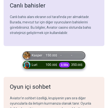
Canlı bahisler
Canlı bahis alanı ekranın sol tarafında yer almaktadır.
Burada, mevcut tur için diğer oyuncuların bahislerini
görebilirsiniz. Bu bilgiler, Aviator casino slotunda bahis
stratejinizi geliştirmek için kullanılabilir.
Oyun içi sohbet
Aviator’ın sohbet özelliği, krupiyenin yanı sıra diğer
oyuncularla da iletişim kurmanıza olanak tanır. Oyunla