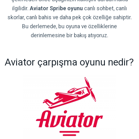
ilgilidir.
Aviator Spribe oyunu
canlı sohbet, canlı
skorlar, canlı bahis ve daha pek çok özelliğe sahiptir.
Bu derlemede, bu oyuna ve özelliklerine
derinlemesine bir bakış atıyoruz.
Aviator çarpışma oyunu nedir?