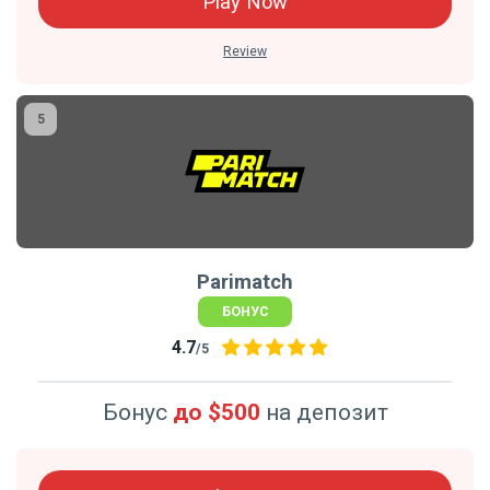
Play Now
Review
Parimatch
БОНУС
4.7
/5
Бонус
до $500
на депозит