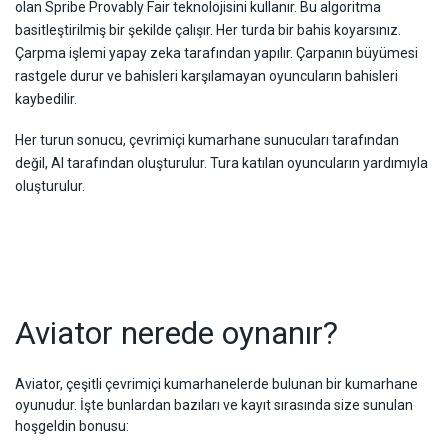
olan Spribe Provably Fair teknolojisini kullanır. Bu algoritma
basitleştirilmiş bir şekilde çalışır. Her turda bir bahis koyarsınız.
Çarpma işlemi yapay zeka tarafından yapılır. Çarpanın büyümesi
rastgele durur ve bahisleri karşılamayan oyuncuların bahisleri
kaybedilir.
Her turun sonucu, çevrimiçi kumarhane sunucuları tarafından
değil, AI tarafından oluşturulur. Tura katılan oyuncuların yardımıyla
oluşturulur.
Aviator nerede oynanır?
Aviator, çeşitli çevrimiçi kumarhanelerde bulunan bir kumarhane
oyunudur. İşte bunlardan bazıları ve kayıt sırasında size sunulan
hoşgeldin bonusu: