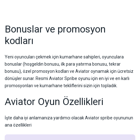
Bonuslar ve promosyon
kodları
Yeni oyuncuları çekmek için kumarhane sahipleri, oyunculara
bonuslar (hoşgeldin bonusu, ilk para yatırma bonusu, tekrar
bonusu), özel promosyon kodları ve Aviator oynamak için ücretsiz
dönüşler sunar. Resmi Aviator Spribe oyunu için en iyi ve en karlı
promosyonları ve kumarhane tekliflerini sizin için topladık.
Aviator Oyun Özellikleri
İşte daha iyi anlamanıza yardımcı olacak Aviator spribe oyununun
ana özellikleri