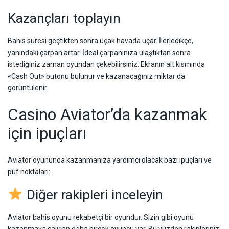
Kazançları toplayın
Bahis süresi geçtikten sonra uçak havada uçar. İlerledikçe,
yanındaki çarpan artar. İdeal çarpanınıza ulaştıktan sonra
istediğiniz zaman oyundan çekebilirsiniz. Ekranın alt kısmında
«Cash Out» butonu bulunur ve kazanacağınız miktar da
görüntülenir.
Casino Aviator’da kazanmak
için ipuçları
Aviator oyununda kazanmanıza yardımcı olacak bazı ipuçları ve
püf noktaları:
Diğer rakipleri inceleyin
Aviator bahis oyunu rekabetçi bir oyundur. Sizin gibi oyunu