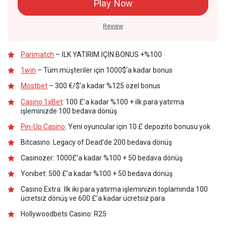
Play Now
Review
Parimatch
– İLK YATIRIM İÇİN BONUS +%100
1win
– Tüm müşteriler için 1000$’a kadar bonus
Mostbet
– 300 €/$’a kadar %125 özel bonus
Casino 1xBet
: 100 £’a kadar %100 + ilk para yatırma
işleminizde 100 bedava dönüş
Pin-Up Casino
: Yeni oyuncular için 10 £ depozito bonusu yok
Bitcasino: Legacy of Dead’de 200 bedava dönüş
Casinozer: 1000£’a kadar %100 + 50 bedava dönüş
Yonibet: 500 £’a kadar %100 + 50 bedava dönüş
Casino Extra: İlk iki para yatırma işleminizin toplamında 100
ücretsiz dönüş ve 600 £’a kadar ücretsiz para
Hollywoodbets Casino: R25