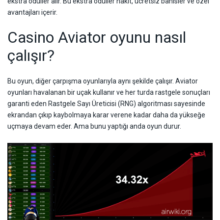
ekstra ödüller alır. Bu ekstra ödüller nakit, ücretsiz bahisler ve özel
avantajları içerir.
Casino Aviator oyunu nasıl
çalışır?
Bu oyun, diğer çarpışma oyunlarıyla aynı şekilde çalışır. Aviator
oyunları havalanan bir uçak kullanır ve her turda rastgele sonuçları
garanti eden Rastgele Sayı Üreticisi (RNG) algoritması sayesinde
ekrandan çıkıp kaybolmaya karar verene kadar daha da yükseğe
uçmaya devam eder. Ama bunu yaptığı anda oyun durur.