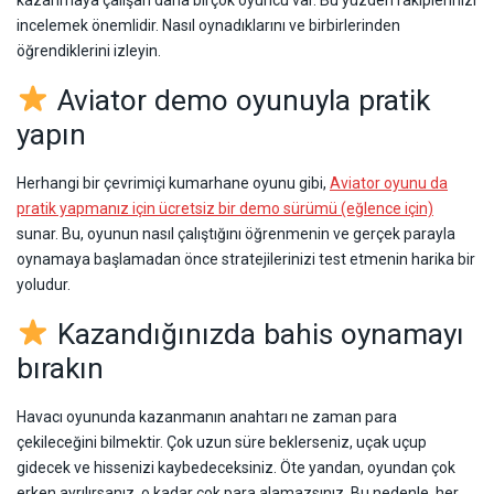
kazanmaya çalışan daha birçok oyuncu var. Bu yüzden rakiplerinizi
incelemek önemlidir. Nasıl oynadıklarını ve birbirlerinden
öğrendiklerini izleyin.
Aviator demo oyunuyla pratik
yapın
Herhangi bir çevrimiçi kumarhane oyunu gibi,
Aviator oyunu da
pratik yapmanız için ücretsiz bir demo sürümü (eğlence için)
sunar. Bu, oyunun nasıl çalıştığını öğrenmenin ve gerçek parayla
oynamaya başlamadan önce stratejilerinizi test etmenin harika bir
yoludur.
Kazandığınızda bahis oynamayı
bırakın
Havacı oyununda kazanmanın anahtarı ne zaman para
çekileceğini bilmektir. Çok uzun süre beklerseniz, uçak uçup
gidecek ve hissenizi kaybedeceksiniz. Öte yandan, oyundan çok
erken ayrılırsanız, o kadar çok para alamazsınız. Bu nedenle, her