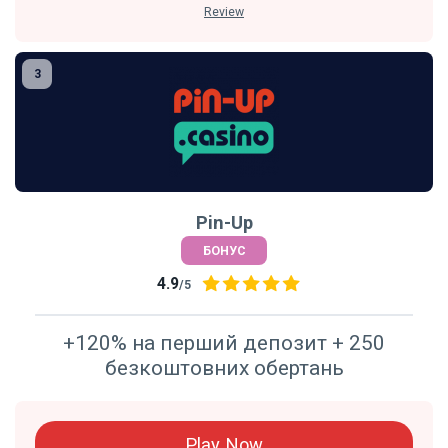
Review
Pin-Up
БОНУС
4.9
/5
+120% на перший депозит + 250
безкоштовних обертань
Play Now