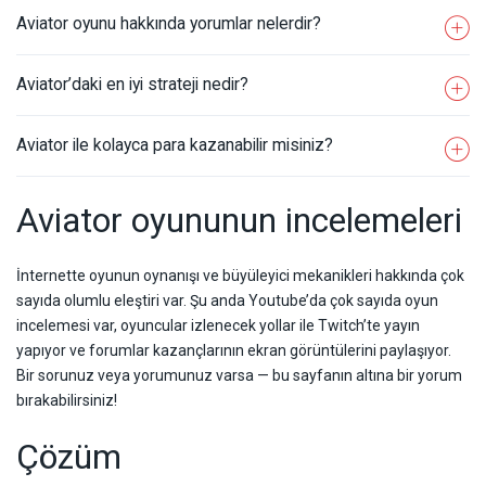
yükselirse, onunla ilişkili bahis çarpanı da o kadar yüksek
ekrandan ayrılmadan önce basmanız yeterlidir ve
Aviator oyunu hakkında yorumlar nelerdir?
Aviator oyununda başarılı olmanın en iyi yolu çok açgözlü
olur. Amacınız uçak ekrandan kalkmadan doğru zamanda
görüntülenen para bakiyenizden silinecektir.
olmaktan kaçınmaktır. Risk alabilirsiniz, ancak bunları
kazancınızı almaktır. Bunu başaramazsanız, bahsiniz
dikkatli bir şekilde dengelemeniz gerekir. Başka bir ipucu,
kaybedilir.
Aviator’daki en iyi strateji nedir?
Aviator, şu anda oynayabileceğiniz ilginç bir oyundur. Bir
bazı çarpanları seçip otomatik olarak toplamaktır. Ayrıca,
çevrimiçi kumarhanede şans oyunu oynamanın benzersiz
diğer oyuncuların nasıl bahis oynayıp kazandığını
bir yoludur. iGaming dünyası sürekli olarak yeni ve yenilikçi
Aviator ile kolayca para kazanabilir misiniz?
Aviator oyununda kullanabileceğiniz birçok strateji var.
incelemek için birkaç tur atmayı da kolaylaştırabilirsiniz.
oyunlara uyum sağlıyor ve Spribe markasından Aviator
Bunlara Martingale stratejisi ve Fibonacci stratejisi dahildir.
eğlenceli bir oyun seçeneği sunuyor.
Bunların ikisi de riskli olabilir. Bu nedenle, onları dikkatli
Aviator her şeyden önce bir şans oyunudur. Ve her şans
Aviator oyununun incelemeleri
kullanın. Bu stratejileri kullanmak için iyi bir dengeye
oyununda olduğu gibi rastgele sonuçlarla para kazanmak
ihtiyacınız olduğunu ve riskli olduklarını unutmayın.
da çok kolay. Ancak, kolay para kazanacağınızı düşünerek
İnternette oyunun oynanışı ve büyüleyici mekanikleri hakkında çok
asla bir kumar oyununa girmemelisiniz. Aviator Spribe
sayıda olumlu eleştiri var. Şu anda Youtube’da çok sayıda oyun
oyunlarında kazanmanın en güvenli yolu, küçük bahisler
incelemesi var, oyuncular izlenecek yollar ile Twitch’te yayın
yapmak ve erken çıkmaktır.
yapıyor ve forumlar kazançlarının ekran görüntülerini paylaşıyor.
Bir sorunuz veya yorumunuz varsa — bu sayfanın altına bir yorum
bırakabilirsiniz!
Çözüm