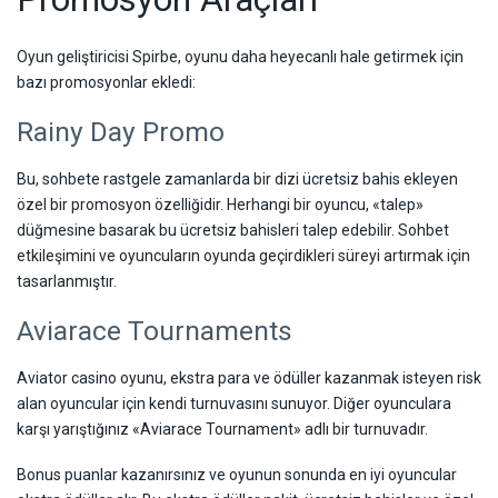
Oyun geliştiricisi Spirbe, oyunu daha heyecanlı hale getirmek için
bazı promosyonlar ekledi:
Rainy Day Promo
Bu, sohbete rastgele zamanlarda bir dizi ücretsiz bahis ekleyen
özel bir promosyon özelliğidir. Herhangi bir oyuncu, «talep»
düğmesine basarak bu ücretsiz bahisleri talep edebilir. Sohbet
etkileşimini ve oyuncuların oyunda geçirdikleri süreyi artırmak için
tasarlanmıştır.
Aviarace Tournaments
Aviator casino oyunu, ekstra para ve ödüller kazanmak isteyen risk
alan oyuncular için kendi turnuvasını sunuyor. Diğer oyunculara
karşı yarıştığınız «Aviarace Tournament» adlı bir turnuvadır.
Bonus puanlar kazanırsınız ve oyunun sonunda en iyi oyuncular