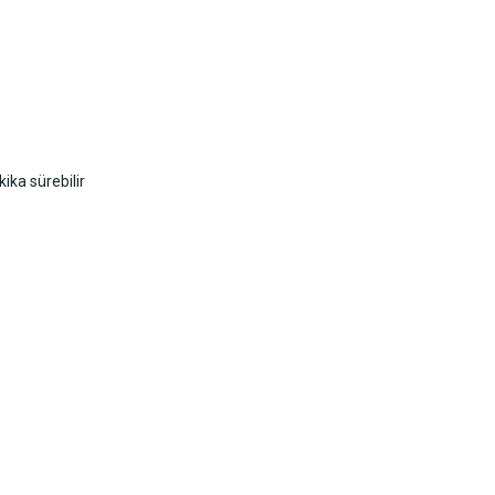
ika sürebilir