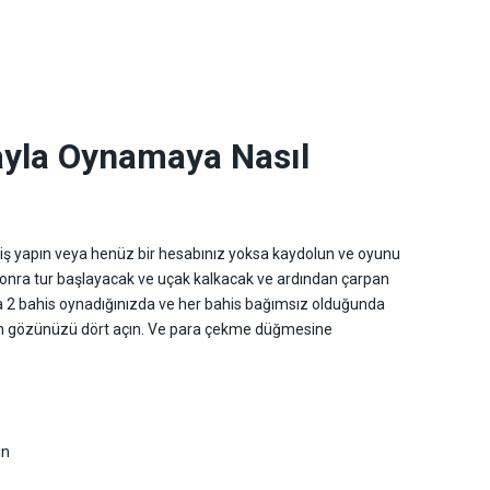
ayla Oynamaya Nasıl
iş yapın veya henüz bir hesabınız yoksa kaydolun ve oyunu
 sonra tur başlayacak ve uçak kalkacak ve ardından çarpan
 anda 2 bahis oynadığınızda ve her bahis bağımsız olduğunda
yken gözünüzü dört açın. Ve para çekme düğmesine
in