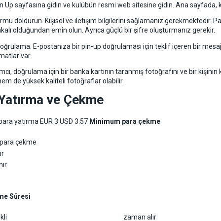
 Up sayfasına gidin ve kulübün resmi web sitesine gidin. Ana sayfada, ka
rmu doldurun. Kişisel ve iletişim bilgilerini sağlamanız gerekmektedir. P
lakalı olduğundan emin olun. Ayrıca güçlü bir şifre oluşturmanız gerekir.
oğrulama. E-postanıza bir pin-up doğrulaması için teklif içeren bir mesa
imatlar var.
ımcı, doğrulama için bir banka kartının taranmış fotoğrafını ve bir kişinin
hem de yüksek kaliteli fotoğraflar olabilir.
 Yatırma ve Çekme
ara yatırma EUR 3 USD 3.57
Minimum para çekme
para çekme
ır
nır
me Süresi
li
zaman alır