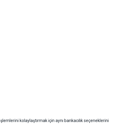
emlerini kolaylaştırmak için aynı bankacılık seçeneklerini