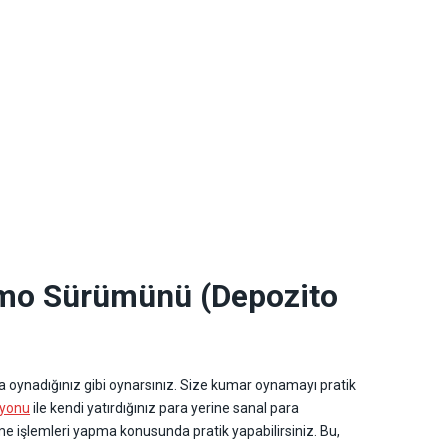
emo Sürümünü (Depozito
 oynadığınız gibi oynarsınız. Size kumar oynamayı pratik
iyonu
ile kendi yatırdığınız para yerine sanal para
me işlemleri yapma konusunda pratik yapabilirsiniz. Bu,