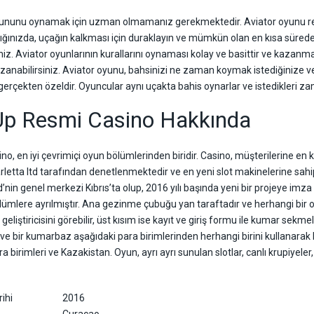
ununu oynamak için uzman olmamanız gerekmektedir. Aviator oyunu rehber
ığınızda, uçağın kalkması için duraklayın ve mümkün olan en kısa sürede 
iniz. Aviator oyunlarının kurallarını oynaması kolay ve basittir ve kazan
anabilirsiniz. Aviator oyunu, bahsinizi ne zaman koymak istediğinize 
gerçekten özeldir. Oyuncular aynı uçakta bahis oynarlar ve istedikleri za
Up Resmi Casino Hakkında
no, en iyi çevrimiçi oyun bölümlerinden biridir. Casino, müşterilerine en 
rletta ltd tarafından denetlenmektedir ve en yeni slot makinelerine sahi
d’nin genel merkezi Kıbrıs’ta olup, 2016 yılı başında yeni bir projeye imza 
lümlere ayrılmıştır. Ana gezinme çubuğu yan taraftadır ve herhangi bir oyu
geliştiricisini görebilir, üst kısım ise kayıt ve giriş formu ile kumar sekmel
e bir kumarbaz aşağıdaki para birimlerinden herhangi birini kullanarak kayı
a birimleri ve Kazakistan. Oyun, ayrı ayrı sunulan slotlar, canlı krupiyele
rihi
2016
Curacao