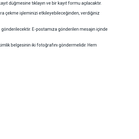
yıt düğmesine tıklayın ve bir kayıt formu açılacaktır.
ara çekme işleminizi etkileyebileceğinden, verdiğiniz
j gönderilecektir. E-postamıza gönderilen mesajın içinde
 kimlik belgesinin iki fotoğrafını göndermelidir. Hem