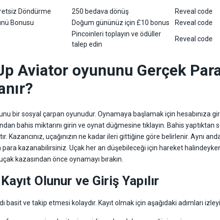
retsiz Döndürme
250 bedava dönüş
Reveal code
nü Bonusu
Doğum gününüz için £10 bonus
Reveal code
Pincoinleri toplayın ve ödüller
Reveal code
talep edin
Up Aviator oyununu Gerçek Par
anır?
unu bir sosyal çarpan oyunudur. Oynamaya başlamak için hesabınıza gir
ından bahis miktarını girin ve oynat düğmesine tıklayın. Bahis yaptıktan
ktır. Kazancınız, uçağınızın ne kadar ileri gittiğine göre belirlenir. Aynı
 para kazanabilirsiniz. Uçak her an düşebileceği için hareket halinde
 uçak kazasından önce oynamayı bırakın.
 Kayıt Olunur ve Giriş Yapılır
ı basit ve takip etmesi kolaydır. Kayıt olmak için aşağıdaki adımları izley