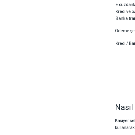
E cüzdanla
Kredi ve b
Banka tra
Ödeme şek
Kredi / Ba
Nasıl 
Kasiyer se
kullanarak