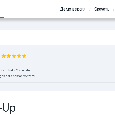
Демо версия
Скачать
lı sohbet 7/24 açıktır
 çok para çekme yöntemi
-Up