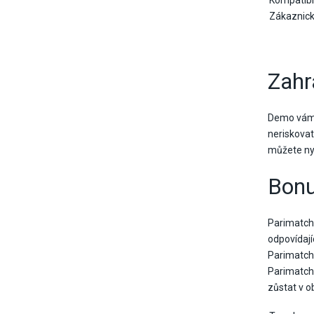
Zákaznic
Zahr
Demo vám d
neriskovat
můžete nyn
Bonu
Parimatch 
odpovídají
Parimatch
Parimatch 
zůstat v o