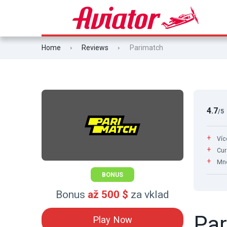
1xbet
Home
Reviews
Parimatch
1win
4.7
/5
Víc
Cur
Mn
BONUS
Bonus
až 500 $
za vklad
Pa
Play Now