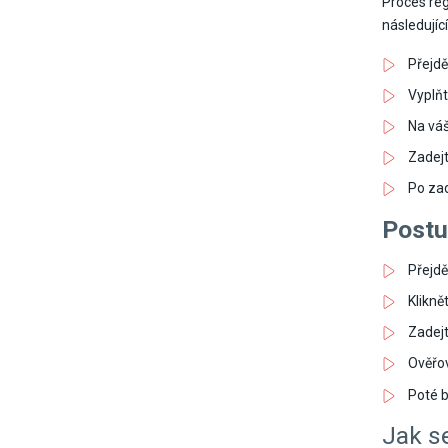
Proces reg
následujíc
Přejdě
Vyplň
Na váš
Zadejt
Po zad
Postu
Přejd
Klikně
Zadej
Ověřov
Poté 
Jak se