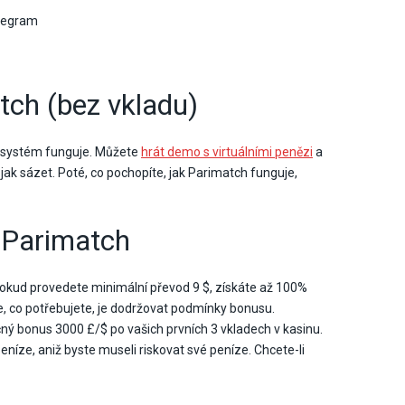
elegram
tch (bez vkladu)
k systém funguje. Můžete
hrát demo s virtuálními penězi
a
 jak sázet. Poté, co pochopíte, jak Parimatch funguje,
 Parimatch
 Pokud provedete minimální převod 9 $, získáte až 100%
e, co potřebujete, je dodržovat podmínky bonusu.
ečný bonus 3000 £/$ po vašich prvních 3 vkladech v kasinu.
íze, aniž byste museli riskovat své peníze. Chcete-li