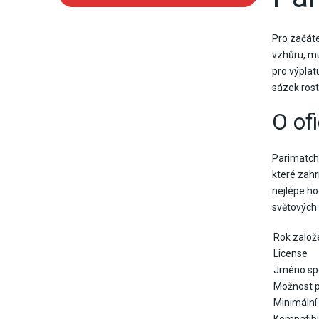
Pro začáte
vzhůru, mu
pro výplat
sázek rost
O of
Parimatch 
které zahr
nejlépe ho
světových 
Rok založ
License
Jméno spo
Možnost p
Minimální
Kompatibil