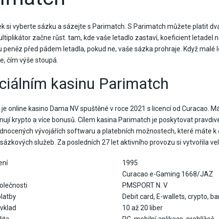
k si vyberte sázku a sázejte s Parimatch. S Parimatch můžete platit dv
ltiplikátor začne růst. tam, kde vaše letadlo zastaví, koeficient letadel 
u peněz před pádem letadla, pokud ne, vaše sázka prohraje. Když malé le
e, čím výše stoupá.
iciálním kasinu Parimatch
je online kasino Dama NV spuštěné v roce 2021 s licencí od Curacao. 
nují krypto a více bonusů. Cílem kasina Parimatch je poskytovat pravdi
dnocených vývojářích softwaru a platebních možnostech, které máte k d
sázkových služeb. Za posledních 27 let aktivního provozu si vytvořila v
ení
1995
Curacao e-Gaming 1668/JAZ
lečnosti
PMSPORT N. V
latby
Debit card, E-wallets, crypto, b
 vklad
10 až 20 liber
ita
PC, mobilní aplikace, prohlížeč