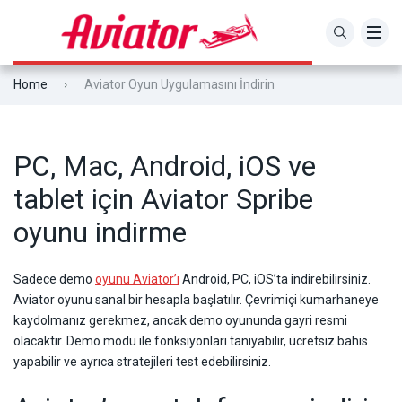
1xbet
Home
Aviator Oyun Uygulamasını İndirin
1win
PC, Mac, Android, iOS ve
tablet için Aviator Spribe
oyunu indirme
Sadece demo
oyunu Aviator’ı
Android, PC, iOS’ta indirebilirsiniz.
Aviator oyunu sanal bir hesapla başlatılır. Çevrimiçi kumarhaneye
kaydolmanız gerekmez, ancak demo oyununda gayri resmi
olacaktır. Demo modu ile fonksiyonları tanıyabilir, ücretsiz bahis
yapabilir ve ayrıca stratejileri test edebilirsiniz.