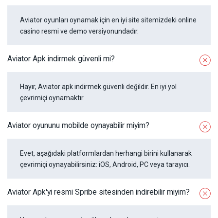
Aviator oyunları oynamak için en iyi site sitemizdeki online
casino resmi ve demo versiyonundadır.
Aviator Apk indirmek güvenli mi?
Hayır, Aviator apk indirmek güvenli değildir. En iyi yol
çevrimiçi oynamaktır.
Aviator oyununu mobilde oynayabilir miyim?
Evet, aşağıdaki platformlardan herhangi birini kullanarak
çevrimiçi oynayabilirsiniz: iOS, Android, PC veya tarayıcı.
Aviator Apk'yi resmi Spribe sitesinden indirebilir miyim?