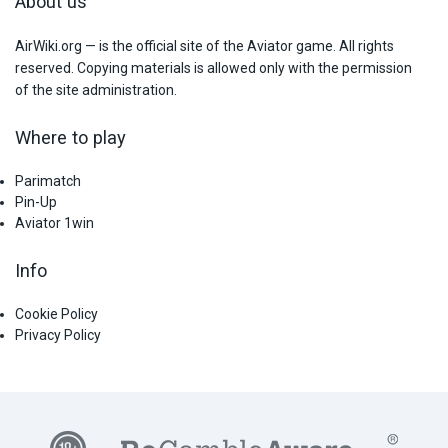
About us
AirWiki.org — is the official site of the Aviator game. All rights
reserved. Copying materials is allowed only with the permission
of the site administration.
Where to play
Parimatch
Pin-Up
Aviator 1win
Info
Cookie Policy
Privacy Policy