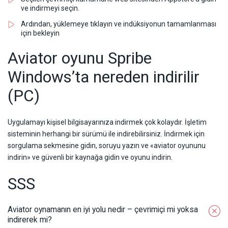
ve indirmeyi seçin.
Ardından, yüklemeye tıklayın ve indüksiyonun tamamlanması
için bekleyin
Aviator oyunu Spribe
Windows’ta nereden indirilir
(PC)
Uygulamayı kişisel bilgisayarınıza indirmek çok kolaydır. İşletim
sisteminin herhangi bir sürümü ile indirebilirsiniz. İndirmek için
sorgulama sekmesine gidin, soruyu yazın ve «aviator oyununu
indirin» ve güvenli bir kaynağa gidin ve oyunu indirin.
SSS
Aviator oynamanın en iyi yolu nedir – çevrimiçi mi yoksa
indirerek mi?