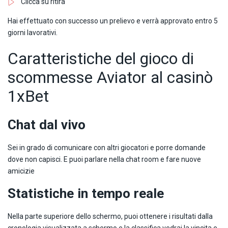
Clicca su ritira
Hai effettuato con successo un prelievo e verrà approvato entro 5
giorni lavorativi.
Caratteristiche del gioco di
scommesse Aviator al casinò
1xBet
Chat dal vivo
Sei in grado di comunicare con altri giocatori e porre domande
dove non capisci. E puoi parlare nella chat room e fare nuove
amicizie
Statistiche in tempo reale
Nella parte superiore dello schermo, puoi ottenere i risultati dalla
cronologia visualizzata a schermo e la classifica vedrai la vincita e