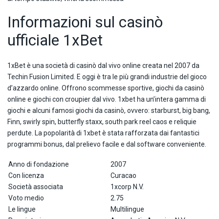
Informazioni sul casinò
ufficiale 1xBet
1xBet è una società di casinò dal vivo online creata nel 2007 da
Techin Fusion Limited. E oggi è tra le più grandi industrie del gioco
d’azzardo online. Offrono scommesse sportive, giochi da casinò
online e giochi con croupier dal vivo. 1xbet ha un’intera gamma di
giochi e alcuni famosi giochi da casinò, ovvero: starburst, big bang,
Finn, swirly spin, butterfly staxx, south park reel caos e reliquie
perdute. La popolarità di 1xbet è stata rafforzata dai fantastici
programmi bonus, dal prelievo facile e dal software conveniente.
Anno di fondazione
2007
Con licenza
Curacao
Società associata
1xcorp N.V.
Voto medio
2.75
Le lingue
Multilingue