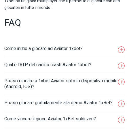
1xbet ha un gioco multiplayer che ti permette di giocare con altri
giocatori in tutto il mondo.
FAQ
Come inizio a giocare ad Aviator 1xbet?
Qual è l'RTP del casinò crash Aviator 1xbet?
Per iniziare a giocare ad Aviator, devi registrarti sul sito
ufficiale di 1xbet. Puoi registrarti con il tuo numero di
cellulare o indirizzo email.
Posso giocare a 1xbet Aviator sul mio dispositivo mobile
97%. Ciò significa che per ogni scommessa di $ 100, puoi
(Android, IOS)?
recuperare $ 97
Posso giocare gratuitamente alla demo Aviator 1xBet?
Sì. L’app 1xbet è disponibile per dispositivi iOS e Android.
Puoi scaricarlo gratuitamente dal Play Store o dall’App
Store.
Come vincere il gioco Aviator 1xBet soldi veri?
Sì, puoi
giocare gratuitamente alla demo
, ma devi
registrarti su 1xBet