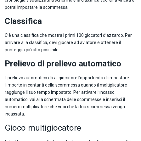
potrai impostare la scommessa,
Classifica
C’è una classifica che mostra i primi 100 giocatori d’azzardo. Per
arrivare alla classifica, devi giocare ad aviatore e ottenere il
punteggio più alto possibile
Prelievo di prelievo automatico
Il prelievo automatico dà al giocatore l’opportunità di impostare
l’importo in contanti della scommessa quando il moltiplicatore
raggiunge il suo tempo impostato. Per attivare l’incasso
automatico, vai alla schermata delle scommesse e inserisci il
numero moltiplicatore che vuoi che la tua scommessa venga
incassata.
Gioco multigiocatore