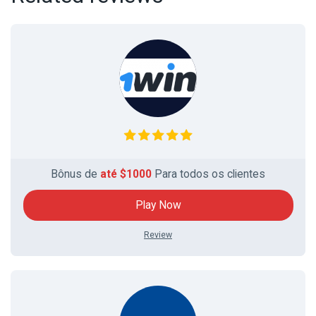
Bônus de
até $1000
Para todos os clientes
Play Now
Review