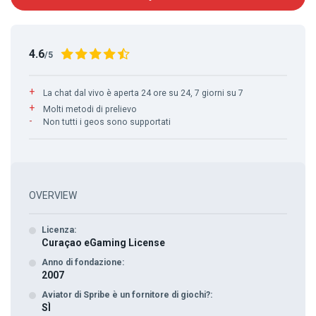
4.6
/5
La chat dal vivo è aperta 24 ore su 24, 7 giorni su 7
Molti metodi di prelievo
Non tutti i geos sono supportati
OVERVIEW
Licenza:
Curaçao eGaming License
Anno di fondazione:
2007
Aviator di Spribe è un fornitore di giochi?:
SÌ