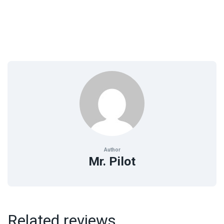
Se segui la strategia di gioco, sarai in grado di ridurre al
minimo il rischio di perdere e vincere denaro.
Author
Mr. Pilot
Related reviews