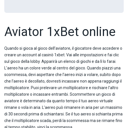
Aviator 1xBet online
Quando si gioca al gioco dell’aviatore, il giocatore deve accedere o
creare un account al casinò 1xbet. Vai alle impostazioni e fai clic
sul gioco della lobby. Apparirà un elenco di giochi e da lì lo farai.
L’aereo ha un colore verde al centro del gioco. Quando piazzi una
scommessa, devi aspettare che l’aereo inizi a volare, subito dopo
che l’aereo è decollato, dovresti incassare non appena raggiungi il
moltiplicatore. Puoi prelevare un moltiplicatore e rischiare l’altro
moltiplicatore o incassare entrambi. Scommettere un gioco di
aviatore è determinato da quanto tempo il tuo aereo virtuale
rimane o vola in aria. L’aereo può rimanere in aria per un massimo
di 30 secondi prima di schiantarsi. Se il tuo aereo si schianta prima
che il moltiplicatore scada, perdi la scommessa ma se rimane fino
al tempo stabilito, vinci la scommessa