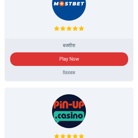
बक्शीश
Play Now
Review