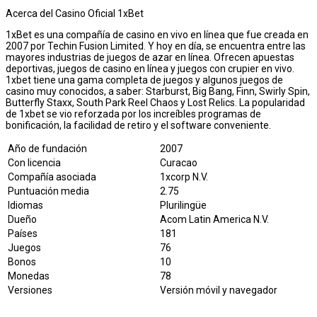
Acerca del Casino Oficial 1xBet
1xBet es una compañía de casino en vivo en línea que fue creada en
2007 por Techin Fusion Limited. Y hoy en día, se encuentra entre las
mayores industrias de juegos de azar en línea. Ofrecen apuestas
deportivas, juegos de casino en línea y juegos con crupier en vivo.
1xbet tiene una gama completa de juegos y algunos juegos de
casino muy conocidos, a saber: Starburst, Big Bang, Finn, Swirly Spin,
Butterfly Staxx, South Park Reel Chaos y Lost Relics. La popularidad
de 1xbet se vio reforzada por los increíbles programas de
bonificación, la facilidad de retiro y el software conveniente.
Año de fundación
2007
Con licencia
Curacao
Compañía asociada
1xcorp N.V.
Puntuación media
2.75
Idiomas
Plurilingüe
Dueño
Acom Latin America N.V.
Países
181
Juegos
76
Bonos
10
Monedas
78
Versiones
Versión móvil y navegador