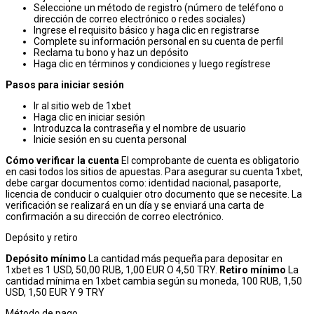
Seleccione un método de registro (número de teléfono o
dirección de correo electrónico o redes sociales)
Ingrese el requisito básico y haga clic en registrarse
Complete su información personal en su cuenta de perfil
Reclama tu bono y haz un depósito
Haga clic en términos y condiciones y luego regístrese
Pasos para iniciar sesión
Ir al sitio web de 1xbet
Haga clic en iniciar sesión
Introduzca la contraseña y el nombre de usuario
Inicie sesión en su cuenta personal
Cómo verificar la cuenta
El comprobante de cuenta es obligatorio
en casi todos los sitios de apuestas. Para asegurar su cuenta 1xbet,
debe cargar documentos como: identidad nacional, pasaporte,
licencia de conducir o cualquier otro documento que se necesite. La
verificación se realizará en un día y se enviará una carta de
confirmación a su dirección de correo electrónico.
Depósito y retiro
Depósito mínimo
La cantidad más pequeña para depositar en
1xbet es 1 USD, 50,00 RUB, 1,00 EUR O 4,50 TRY.
Retiro mínimo
La
cantidad mínima en 1xbet cambia según su moneda, 100 RUB, 1,50
USD, 1,50 EUR Y 9 TRY
Método de pago