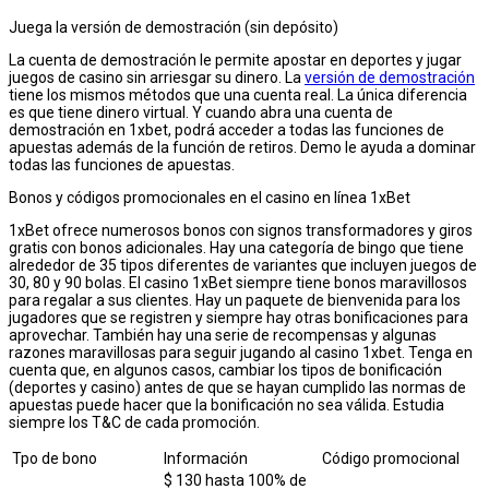
Juega la versión de demostración (sin depósito)
La cuenta de demostración le permite apostar en deportes y jugar
juegos de casino sin arriesgar su dinero. La
versión de demostración
tiene los mismos métodos que una cuenta real. La única diferencia
es que tiene dinero virtual. Y cuando abra una cuenta de
demostración en 1xbet, podrá acceder a todas las funciones de
apuestas además de la función de retiros. Demo le ayuda a dominar
todas las funciones de apuestas.
Bonos y códigos promocionales en el casino en línea 1xBet
1xBet ofrece numerosos bonos con signos transformadores y giros
gratis con bonos adicionales. Hay una categoría de bingo que tiene
alrededor de 35 tipos diferentes de variantes que incluyen juegos de
30, 80 y 90 bolas. El casino 1xBet siempre tiene bonos maravillosos
para regalar a sus clientes. Hay un paquete de bienvenida para los
jugadores que se registren y siempre hay otras bonificaciones para
aprovechar. También hay una serie de recompensas y algunas
razones maravillosas para seguir jugando al casino 1xbet. Tenga en
cuenta que, en algunos casos, cambiar los tipos de bonificación
(deportes y casino) antes de que se hayan cumplido las normas de
apuestas puede hacer que la bonificación no sea válida. Estudia
siempre los T&C de cada promoción.
Tpo de bono
Información
Código promocional
$ 130 hasta 100% de