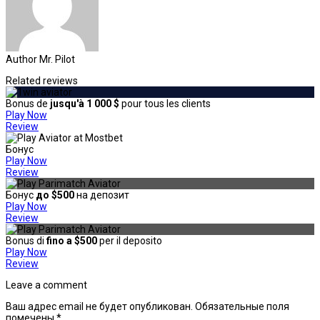
Author
Mr. Pilot
Related reviews
Bonus de
jusqu'à 1 000 $
pour tous les clients
Play Now
Review
Бонус
Play Now
Review
Бонус
до $500
на депозит
Play Now
Review
Bonus di
fino a $500
per il deposito
Play Now
Review
Leave a comment
Ваш адрес email не будет опубликован.
Обязательные поля
помечены
*