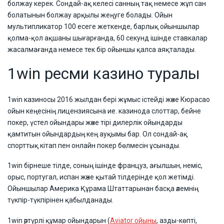
болжау керек. Сондай-ақ келесі санның тақ немесе жұп сан
болатынын болжау арқылы жеңуге болады. Ойын
мультипликатор 100 есеге жеткенде, барлық ойыншылар
қолма-қол ақшаны шығарғанда, 60 секунд ішінде ставкалар
жасалмағанда немесе тек бір ойыншы қалса аяқталады.
1win ресми казино туралы
1win казиносы 2016 жылдан бері жұмыс істейді және Кюрасао
ойын кеңесінің лицензиясына ие. казинода слоттар, бейне
покер, үстел ойындары және тірі дилерлік ойындарды
қамтитын ойындардың кең ауқымы бар. Ол сондай-ақ
спорттық кітап пен онлайн покер бөлмесін ұсынады.
1win бірнеше тілде, соның ішінде француз, ағылшын, неміс,
орыс, португал, испан және қытай тілдерінде қол жетімді.
Ойыншылар Америка Құрама Штаттарынан басқа әлемнің
түкпір-түкпірінен қабылданады.
1win әртүрлі құмар ойындарын (
Aviator ойыны
, азды-көпті,