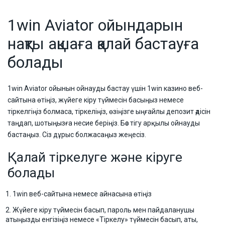
1win Aviator ойындарын
нақты ақшаға қалай бастауға
болады
1win Aviator ойынын ойнауды бастау үшін 1win казино веб-
сайтына өтіңіз, жүйеге кіру түймесін басыңыз немесе
тіркелгіңіз болмаса, тіркеліңіз, өзіңізге ыңғайлы депозит әдісін
таңдап, шотыңызға несие беріңіз. Бәс тігу арқылы ойнауды
бастаңыз. Сіз дұрыс болжасаңыз жеңесіз.
Қалай тіркелуге және кіруге
болады
1win веб-сайтына немесе айнасына өтіңіз
Жүйеге кіру түймесін басып, пароль мен пайдаланушы
атыңызды енгізіңіз немесе «Тіркелу» түймесін басып, аты,