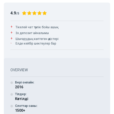
4.9
/5
Тікелей чат тәулік бойы ашық
3x депозит айналымы
Шығарудың көптеген әдістері
Елде кейбір шектеулер бар
OVERVIEW
Бері онлайн:
2016
Тілдер:
Көптілді
Слоттар саны:
1500+