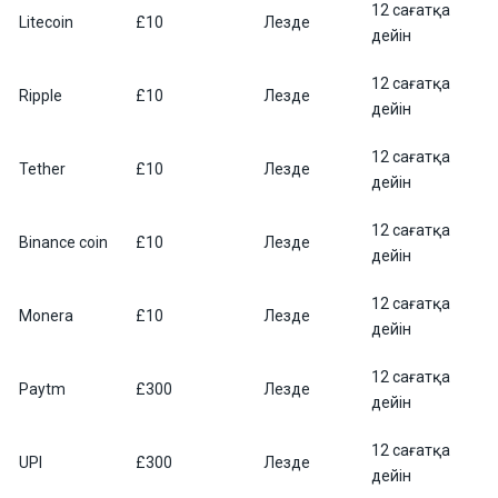
12 сағатқа
Litecoin
£10
Лезде
дейін
12 сағатқа
Ripple
£10
Лезде
дейін
12 сағатқа
Tether
£10
Лезде
дейін
12 сағатқа
Binance coin
£10
Лезде
дейін
12 сағатқа
Monera
£10
Лезде
дейін
12 сағатқа
Paytm
£300
Лезде
дейін
12 сағатқа
UPI
£300
Лезде
дейін