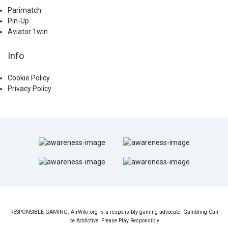
Parimatch
Pin-Up
Aviator 1win
Info
Cookie Policy
Privacy Policy
RESPONSIBLE GAMING: AirWiki.org is a responsibly gaming advocate. Gambling Can
be Addictive. Please Play Responsibly