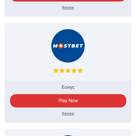
Review
Бонус
Play Now
Review