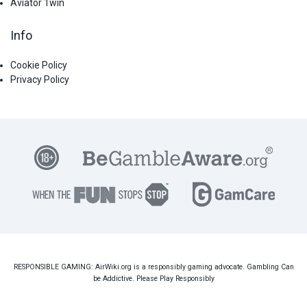
Aviator 1win
Info
Cookie Policy
Privacy Policy
RESPONSIBLE GAMING: AirWiki.org is a responsibly gaming advocate. Gambling Can
be Addictive. Please Play Responsibly