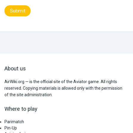
About us
AirWiki.org — is the official site of the Aviator game. All rights
reserved. Copying materials is allowed only with the permission
of the site administration.
Where to play
Parimatch
Pin-Up