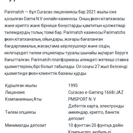
Parimatch — бұл Curacao лицензиясы бар 2021 жылы іске
қосылған Dama N.V онлайн казиносы. Оның үлкен кітапханасы
және крипто және бірнеше бонустарды қамтитын қолжетімді
төлемдердің толық тізімі бар. Parimatch казиносы Parimatchs
үлкен кітапханалық ойындары, жоғары бағаланған
бағдарламалық жасақтама әзірлеушілері және сіздің
иелігіңіздегі төлем опциялары туралы шынайы ақпарат беруге
бағытталған. Parimatch платформасы әлемдегі жетекші ставка
қызметтерінің бірі болып табылады. Ол соңғы 27 жыл белсенді
қызметінде үлкен клиенттік базаны құрды
Құрылған жылы
1995
Лицензия
Curacao e-Gaming 1668/JAZ
Компанияның Аты
PMSPORT N. V
Дебеттік карта, электронды
Төлем опциясы
әмияндар, крипто, банктік
депозит
Минималды депозит
10 фунттан 20 фунтқа дейін
Компьютер, мобильді