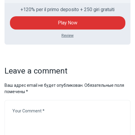
+120% per il primo deposito + 250 giri gratuiti
Play Now
Review
Leave a comment
Ваш адрес email не будет опубликован.
Обязательные поля
помечены
*