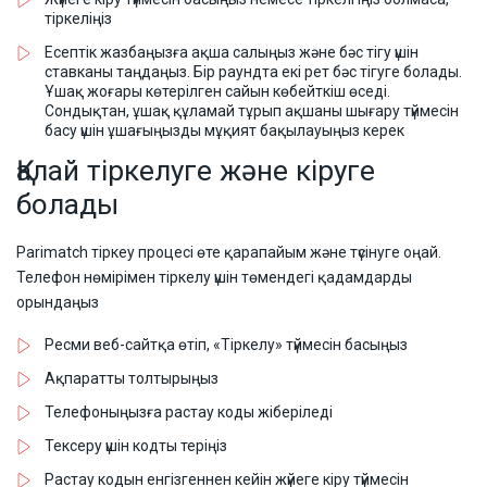
тіркеліңіз
Есептік жазбаңызға ақша салыңыз және бәс тігу үшін
ставканы таңдаңыз. Бір раундта екі рет бәс тігуге болады.
Ұшақ жоғары көтерілген сайын көбейткіш өседі.
Сондықтан, ұшақ құламай тұрып ақшаны шығару түймесін
басу үшін ұшағыңызды мұқият бақылауыңыз керек
Қалай тіркелуге және кіруге
болады
Parimatch тіркеу процесі өте қарапайым және түсінуге оңай.
Телефон нөмірімен тіркелу үшін төмендегі қадамдарды
орындаңыз
Ресми веб-сайтқа өтіп, «Тіркелу» түймесін басыңыз
Ақпаратты толтырыңыз
Телефоныңызға растау коды жіберіледі
Тексеру үшін кодты теріңіз
Растау кодын енгізгеннен кейін жүйеге кіру түймесін