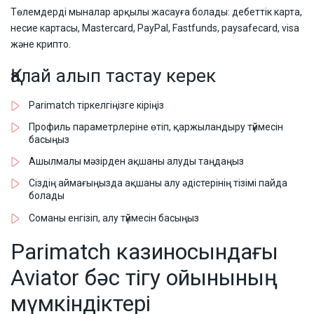
Төлемдерді мыналар арқылы жасауға болады: дебеттік карта,
несие картасы, Mastercard, PayPal, Fastfunds, paysafecard, visa
және крипто.
Қалай алып тастау керек
Parimatch тіркелгіңізге кіріңіз
Профиль параметрлеріне өтіп, қаржыландыру түймесін
басыңыз
Ашылмалы мәзірден ақшаны алуды таңдаңыз
Сіздің аймағыңызда ақшаны алу әдістерінің тізімі пайда
болады
Соманы енгізіп, алу түймесін басыңыз
Parimatch казиносындағы
Aviator бәс тігу ойынының
мүмкіндіктері