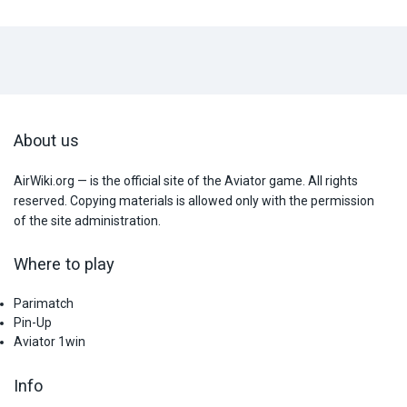
About us
AirWiki.org — is the official site of the Aviator game. All rights
reserved. Copying materials is allowed only with the permission
of the site administration.
Where to play
Parimatch
Pin-Up
Aviator 1win
Info