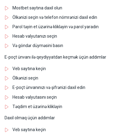
Mostbet saytına daxil olun
Ölkənizi seçin və telefon nömrənizi daxil edin
Parol təyin et üzərinə klikləyin və parol yaradın
Hesab valyutanızı seçin
Və göndər düyməsini basın
E-poçt ünvanı ilə qeydiyyatdan keçmək üçün addımlar
Veb saytına keçin
Ölkənizi seçin
E-poçt ünvanınızı və şifrənizi daxil edin
Hesab valyutasını seçin
Təqdim et üzərinə klikləyin
Daxil olmaq üçün addımlar
Veb saytına keçin