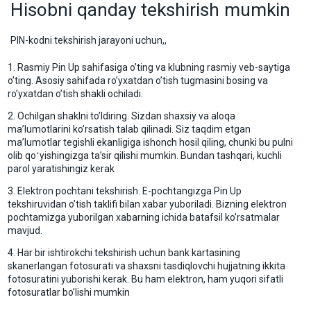
Hisobni qanday tekshirish mumkin
PIN-kodni tekshirish jarayoni uchun,,
Rasmiy Pin Up sahifasiga o’ting va klubning rasmiy veb-saytiga
o’ting. Asosiy sahifada ro’yxatdan o’tish tugmasini bosing va
ro’yxatdan o’tish shakli ochiladi.
Ochilgan shaklni to’ldiring. Sizdan shaxsiy va aloqa
ma’lumotlarini ko’rsatish talab qilinadi. Siz taqdim etgan
maʼlumotlar tegishli ekanligiga ishonch hosil qiling, chunki bu pulni
olib qoʻyishingizga taʼsir qilishi mumkin. Bundan tashqari, kuchli
parol yaratishingiz kerak
Elektron pochtani tekshirish. E-pochtangizga Pin Up
tekshiruvidan o’tish taklifi bilan xabar yuboriladi. Bizning elektron
pochtamizga yuborilgan xabarning ichida batafsil ko’rsatmalar
mavjud.
Har bir ishtirokchi tekshirish uchun bank kartasining
skanerlangan fotosurati va shaxsni tasdiqlovchi hujjatning ikkita
fotosuratini yuborishi kerak. Bu ham elektron, ham yuqori sifatli
fotosuratlar bo’lishi mumkin