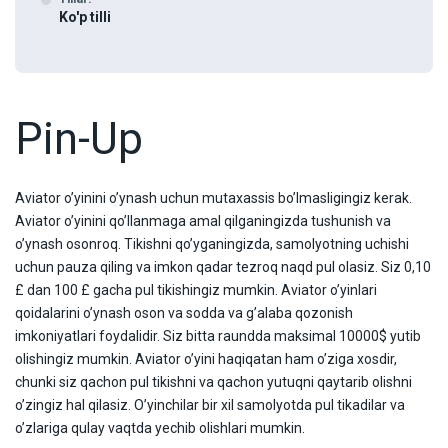
Ko'p tilli
Pin-Up
Aviator o’yinini o’ynash uchun mutaxassis bo’lmasligingiz kerak.
Aviator o’yinini qo’llanmaga amal qilganingizda tushunish va
o’ynash osonroq. Tikishni qo’yganingizda, samolyotning uchishi
uchun pauza qiling va imkon qadar tezroq naqd pul olasiz. Siz 0,10
£ dan 100 £ gacha pul tikishingiz mumkin. Aviator o’yinlari
qoidalarini o’ynash oson va sodda va g’alaba qozonish
imkoniyatlari foydalidir. Siz bitta raundda maksimal 10000$ yutib
olishingiz mumkin. Aviator o’yini haqiqatan ham o’ziga xosdir,
chunki siz qachon pul tikishni va qachon yutuqni qaytarib olishni
o’zingiz hal qilasiz. O’yinchilar bir xil samolyotda pul tikadilar va
o’zlariga qulay vaqtda yechib olishlari mumkin.