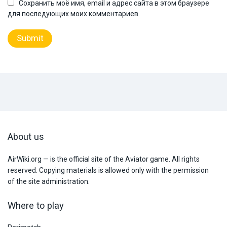
Сохранить моё имя, email и адрес сайта в этом браузере
для последующих моих комментариев.
About us
AirWiki.org — is the official site of the Aviator game. All rights
reserved. Copying materials is allowed only with the permission
of the site administration.
Where to play