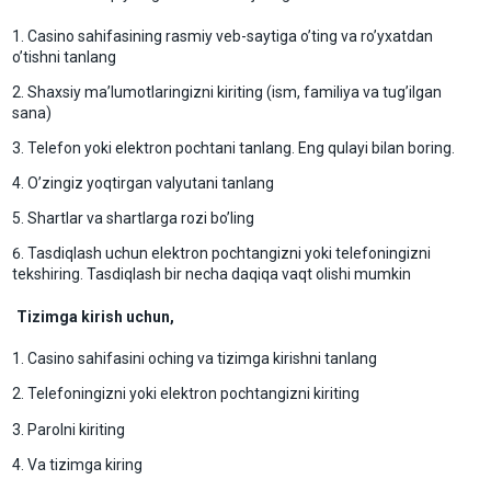
Casino sahifasining rasmiy veb-saytiga o’ting va ro’yxatdan
o’tishni tanlang
Shaxsiy ma’lumotlaringizni kiriting (ism, familiya va tug’ilgan
sana)
Telefon yoki elektron pochtani tanlang. Eng qulayi bilan boring.
O’zingiz yoqtirgan valyutani tanlang
Shartlar va shartlarga rozi bo’ling
Tasdiqlash uchun elektron pochtangizni yoki telefoningizni
tekshiring. Tasdiqlash bir necha daqiqa vaqt olishi mumkin
Tizimga kirish uchun,
Casino sahifasini oching va tizimga kirishni tanlang
Telefoningizni yoki elektron pochtangizni kiriting
Parolni kiriting
Va tizimga kiring