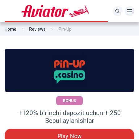
1xbet
Home
Reviews
Pin-Up
1win
BONUS
+120% birinchi depozit uchun + 250
Bepul aylanishlar
Play Now