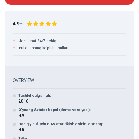
4.9
/5
Jonli chat 24/7 ochiq
Pul olishning ko'plab usullari
OVERVIEW
Tashkil etilgan yili:
2016
O'ynang Aviator bepul (demo versiyasi):
HA
Haqiqiy pul uchun Aviator tikish o'yinini o'ynang:
HA
Tillar: