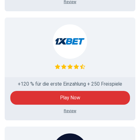
Review
+120 % für die erste Einzahlung + 250 Freispiele
Play Now
Review