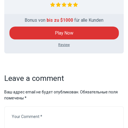
Bonus von
bis zu $1000
für alle Kunden
Play Now
Review
Leave a comment
Ваш адрес email не будет опубликован.
Обязательные поля
помечены
*