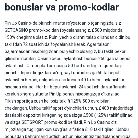
bonuslar va promo-kodlar
Pin Up Casino-da birinchi marta ro’yxatdan o’tganingizda, siz
GETCASINO promo-kodidan foydalansangiz, £500 miqdorida
150% chegirma olasiz. Pulni yechib olishni talab qilishdan oldin bu
taklifdan 72 soat ichida foydalanish kerak. Agar talabni
bajarmasdan hisobingizdan pul yechib olsangiz, bu taklif bekor
qilinishi mumkin. Casino bepul aylantirish bonusi 250 gacha bepul
aylantirish. Qimor platformasiga 50 funt sterling miqdoridagi
birinchi depozitingizdan so’ng, sayt darhol sizga 50 ta bepul
aylanishni beradi, qolganlari esa kuniga 40 ta bepul aylanishlar
hisobiga olinadi. Har bir bepul aylanish 24 soat ichida sarflanishi
kerak, so’ngra yutuqlar Pin Up bonus hisobingizga o’tkaziladi.
Tikish sportiga xush kelibsiz taklifi 125% 500 evro bilan
cheklangan. Ushbu taklif sport o’yinchilari uchun. £400 miqdoridagi
dastlabki depozitni kiritganingizda sizga £500 (125%) taklif qilinadi
va sizga GETSPORT promo-kodi beriladi. Pin Up Casino o’z
mijozlariga tug’ilgan kun sovg’asi sifatida £10 taklif qiladi. Ushbu
bonusdan bahramand bo’lish uchun hisobingiz tasdiqlanganligiga