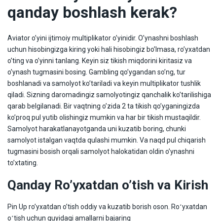
qanday boshlash kerak?
Aviator o’yini ijtimoiy multiplikator o’yinidir. O’ynashni boshlash
uchun hisobingizga kiring yoki hali hisobingiz bo’lmasa, ro’yxatdan
o’ting va o’yinni tanlang. Keyin siz tikish miqdorini kiritasiz va
o’ynash tugmasini bosing. Gambling qo’ygandan so’ng, tur
boshlanadi va samolyot ko’tariladi va keyin multiplikator tushlik
qiladi. Sizning daromadingiz samolyotingiz qanchalik ko’tarilishiga
qarab belgilanadi. Bir vaqtning o’zida 2 ta tikish qo’yganingizda
ko’proq pul yutib olishingiz mumkin va har bir tikish mustaqildir.
Samolyot harakatlanayotganda uni kuzatib boring, chunki
samolyot istalgan vaqtda qulashi mumkin. Va naqd pul chiqarish
tugmasini bosish orqali samolyot halokatidan oldin o’ynashni
to’xtating.
Qanday Ro’yxatdan o’tish va Kirish
Pin Up ro’yxatdan o’tish oddiy va kuzatib borish oson. Roʻyxatdan
oʻtish uchun quyidagi amallarni bajaring